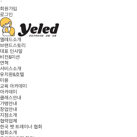
`
회원가입
로그인
옐레드소개
브랜드스토리
대표 인사말
비전&미션
연혁
서비스소개
유치원&호텔
미용
교육 아카데미
아카데미
클래스안내
가맹안내
창업안내
지점소개
협력업체
한국 펫 트레이너 협회
협회소개