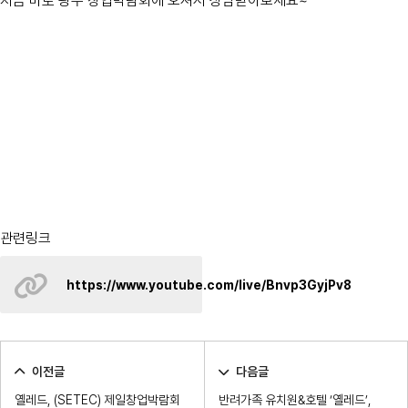
지금 바로 광주 창업박람회에 오셔서 상담받아보세요~^^"
관련링크
https://www.youtube.com/live/Bnvp3GyjPv8
이전글
다음글
옐레드, (SETEC) 제일창업박람회
반려가족 유치원&호텔 ‘옐레드’,