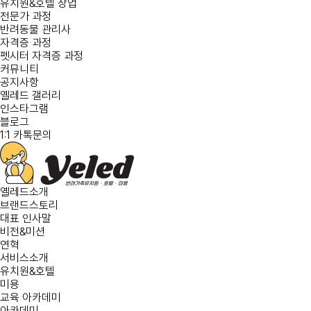
유치원&호텔 창업
전문가 과정
반려동물 관리사
자격증 과정
펫시터 자격증 과정
커뮤니티
공지사항
옐레드 갤러리
인스타그램
블로그
1:1 카톡문의
옐레드소개
브랜드스토리
대표 인사말
비전&미션
연혁
서비스소개
유치원&호텔
미용
교육 아카데미
아카데미