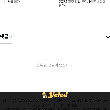
in 서울 참가
2024 광주 창업 프랜차이즈 박람회
참가
댓글
0
등록된 댓글이 없습니다.
상호 : (주)르하임겔리온
대표이사 : 김종국
주소 : 경기도 부천시 상동
533-8 대림타운 4층 409호
사업자등록번호 : 447-81-01060
대표전화 : 1544-0061
홈페이지 :