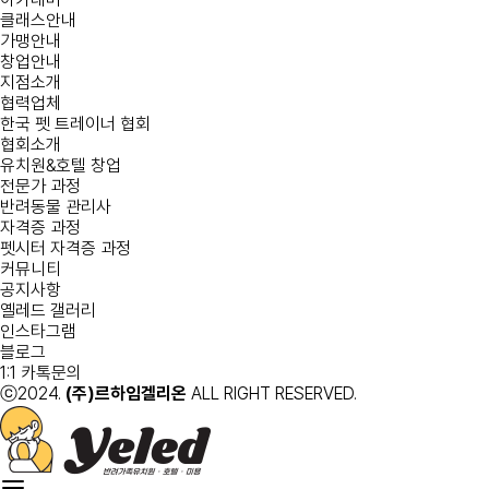
클래스안내
가맹안내
창업안내
지점소개
협력업체
한국 펫 트레이너 협회
협회소개
유치원&호텔 창업
전문가 과정
반려동물 관리사
자격증 과정
펫시터 자격증 과정
커뮤니티
공지사항
옐레드 갤러리
인스타그램
블로그
1:1 카톡문의
ⓒ2024.
(주)르하임겔리온
ALL RIGHT RESERVED.