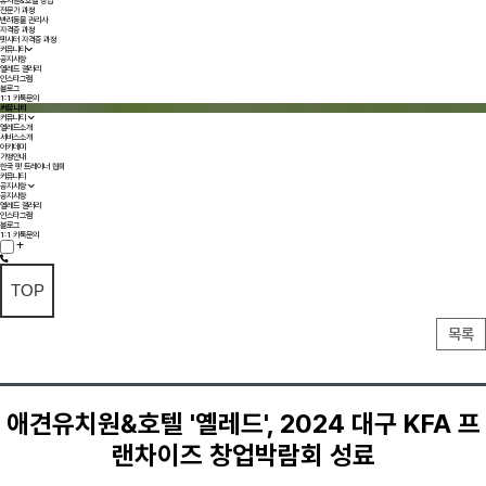
유치원&호텔 창업
전문가 과정
반려동물 관리사
자격증 과정
펫시터 자격증 과정
커뮤니티
공지사항
옐레드 갤러리
인스타그램
블로그
1:1 카톡문의
커뮤니티
커뮤니티
옐레드소개
서비스소개
아카데미
가맹안내
한국 펫 트레이너 협회
커뮤니티
공지사항
공지사항
옐레드 갤러리
인스타그램
블로그
1:1 카톡문의
TOP
목록
애견유치원&호텔 '옐레드', 2024 대구 KFA 프
랜차이즈 창업박람회 성료