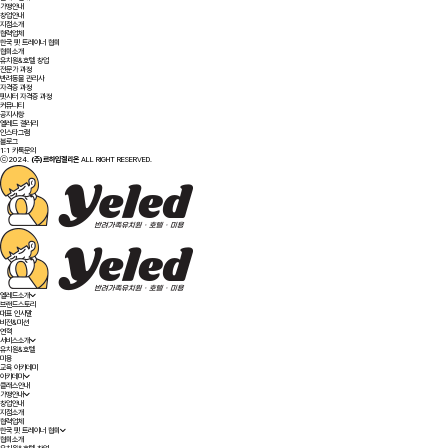
가맹안내
창업안내
지점소개
협력업체
한국 펫 트레이너 협회
협회소개
유치원&호텔 창업
전문가 과정
반려동물 관리사
자격증 과정
펫시터 자격증 과정
커뮤니티
공지사항
옐레드 갤러리
인스타그램
블로그
1:1 카톡문의
ⓒ2024.
(주)르하임겔리온
ALL RIGHT RESERVED.
옐레드소개
브랜드스토리
대표 인사말
비전&미션
연혁
서비스소개
유치원&호텔
미용
교육 아카데미
아카데미
클래스안내
가맹안내
창업안내
지점소개
협력업체
한국 펫 트레이너 협회
협회소개