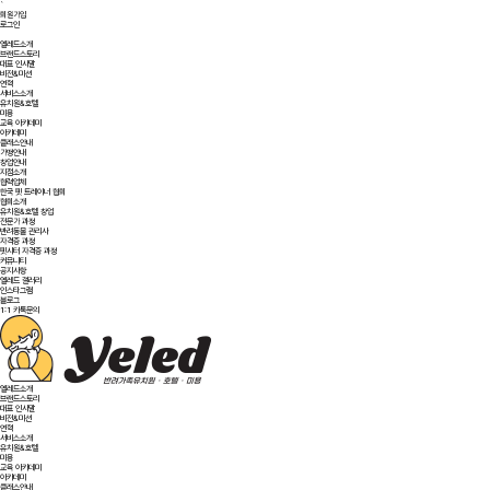
`
회원가입
로그인
옐레드소개
브랜드스토리
대표 인사말
비전&미션
연혁
서비스소개
유치원&호텔
미용
교육 아카데미
아카데미
클래스안내
가맹안내
창업안내
지점소개
협력업체
한국 펫 트레이너 협회
협회소개
유치원&호텔 창업
전문가 과정
반려동물 관리사
자격증 과정
펫시터 자격증 과정
커뮤니티
공지사항
옐레드 갤러리
인스타그램
블로그
1:1 카톡문의
옐레드소개
브랜드스토리
대표 인사말
비전&미션
연혁
서비스소개
유치원&호텔
미용
교육 아카데미
아카데미
클래스안내