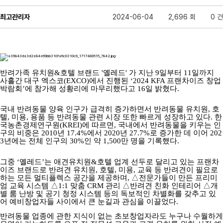
최고관리자
2024-06-04
2,696 회
0 건
반려가족 유치원&호텔 브랜드 '옐레드' 가 지난 9일부터 11일까지
사흘간 대구 엑스코(EXCO)에서 진행된 ‘2024 KFA 프랜차이즈 창업
박람회’에 참가해 성황리에 마무리했다고 16일 밝혔다.
국내 반려동물 양육 인구가 급격히 증가하면서 반려동물 유치원, 호
텔, 미용, 용품 등 반려동물 관련 시장 또한 빠르게 성장하고 있다. 한
국농촌경제연구원(KREI)에 따르면, 국내에서 반려동물을 키우는 인
구의 비중은 2010년 17.4%에서 2020년 27.7%로 증가한 데 이어 202
3년에는 전체 인구의 30%인 약 1,500만 명을 기록했다.
그중 ‘옐레드’는 애견유치원&호텔 업계 선두로 달리고 있는 프랜차
이즈 브랜드로 반려견 유치원, 호텔, 미용, 교육 등 반려견이 필요로
하는 모든 멀티플렉스 공간을 제공하며, △전문가들이 만든 프리미
엄 교육 시스템 △1:1 맞춤 CRM 관리 △반려견 친화 인테리어 △개
별 룸 난방 및 공기 청정 시스템 등의 독보적인 차별화를 갖추고 있
어 예비창업자들 사이에서 큰 눈길과 관심을 이끌었다.
반려동물 업종에 관한 지식이 없는 초보창업자라도 누구나 수월하게