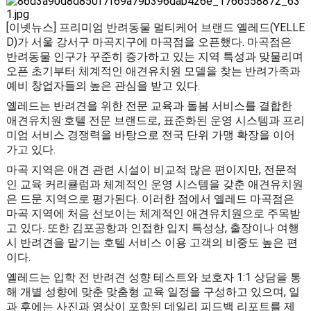
[이넷뉴스] 프리미엄 반려동물 멀티케어 브랜드 옐레드(YELLE
D)가 서울 강서구 마곡지구에 마곡점을 오픈했다. 마곡점은
반려동물 인구가 꾸준히 증가하고 있는 지역 특성과 맞물리며
오픈 초기부터 체계적인 애견유치원 모델을 찾는 반려가족과
예비 창업자들의 높은 관심을 받고 있다.
옐레드는 반려견을 위한 전문 교육과 돌봄 서비스를 결합한
애견유치원·호텔 전문 브랜드로, 표준화된 운영 시스템과 프리
미엄 서비스 경쟁력을 바탕으로 전국 단위 가맹 확장을 이어
가고 있다.
마곡 지역은 애견 관련 시설이 비교적 많은 편이지만, 전문적
인 교육 커리큘럼과 체계적인 운영 시스템을 갖춘 애견유치원
은 드문 지역으로 평가된다. 이러한 점에서 옐레드 마곡점은
마곡 지역에 처음 선보이는 체계적인 애견유치원으로 주목받
고 있다. 또한 김포공항과 인접한 입지 특성상, 출장이나 여행
시 반려견을 맡기는 호텔 서비스 이용 고객의 비중도 높은 편
이다.
옐레드는 입학 전 반려견 성향 테스트와 보호자 1:1 상담을 통
해 개별 성향에 맞춘 맞춤형 교육 일정을 구성하고 있으며, 일
과 후에는 사진과 영상이 포함된 데일리 피드백 리포트를 제