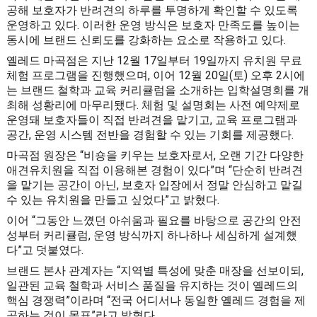
공해 보호자가 반려견의 하루를 투명하게 확인할 수 있도록
운영하고 있다. 이러한 운영 방식은 보호자 만족도를 높이는
동시에 브랜드 신뢰도를 강화하는 요소로 작용하고 있다.
옐레드 마곡점은 지난 12월 17일부터 19일까지 유치원 무료
체험 프로그램을 진행했으며, 이어 12월 20일(토) 오후 2시에
는 브랜드 철학과 교육 커리큘럼을 소개하는 입학설명회를 개
최해 성황리에 마무리됐다. 체험 및 설명회는 사전 예약제로
운영돼 보호자들이 직접 반려견을 맡기고, 교육 프로그램과
공간, 운영 시스템 전반을 경험할 수 있는 기회를 제공했다.
마곡점 원장은 “비숑을 키우는 보호자로서, 오랜 기간 다양한
애견유치원을 직접 이용해본 경험이 있다”며 “단순히 반려견
을 맡기는 공간이 아닌, 보호자 입장에서 정말 안심하고 맡길
수 있는 유치원을 만들고 싶었다”고 밝혔다.
이어 “그동안 느꼈던 아쉬움과 필요를 바탕으로 공간의 안전
성부터 커리큘럼, 운영 방식까지 하나하나 세심하게 설계했
다”고 덧붙였다.
브랜드 본사 관계자는 “지역별 특성에 맞춘 매장을 선보이되,
일관된 교육 철학과 서비스 품질을 유지하는 것이 옐레드의
핵심 경쟁력”이라며 “전국 어디서나 동일한 옐레드 경험을 제
공하는 것이 목표”라고 밝혔다.