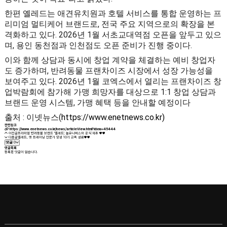
한편 옐레드는 애견유치원과 호텔 서비스를 통합 운영하는 프
리미엄 멀티케어 브랜드로, 전국 주요 지역으로의 확장을 본
격화하고 있다. 2026년 1월 서초교대역점 오픈을 앞두고 있으
며, 용인 동천점과 인천점도 오픈 준비가 진행 중이다.
이와 함께 상담과 동시에 창업 계약을 체결하는 예비 창업자
도 증가하며, 반려동물 프랜차이즈 시장에서 성장 가능성을
보여주고 있다. 2026년 1월 코엑스에서 열리는 프랜차이즈 창
업박람회에 참가해 가맹 희망자를 대상으로 1:1 창업 상담과
브랜드 운영 시스템, 가맹 혜택 등을 안내할 예정이다
출처 : 이넷뉴스(
https://www.enetnews.co.kr)
관련링크
https://www.enetnews.co.kr/news/articleView.html?idxno=45444
이전글
프리미엄 반려동물 브랜드 '옐레드', 놀유니버스와 공식 제휴 ♥️♥️
다음글
옐레드, 펫 트레이닝 전문가 양성 10기 교육 성료♥️♥️
댓글
0
댓글목록
등록된 댓글이 없습니다.