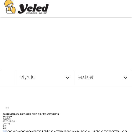
커뮤니티
커뮤니티
공지사항
목록
프리미엄 애견유치원 옐레드, 마곡점 그랜드 오픈 “창업시장도 주목” ♥️
페이지 정보
최고관리자
2025-12-24
1,344 회
0 건
본문