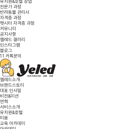
유치원&호텔 창업
전문가 과정
반려동물 관리사
자격증 과정
펫시터 자격증 과정
커뮤니티
공지사항
옐레드 갤러리
인스타그램
블로그
1:1 카톡문의
옐레드소개
브랜드스토리
대표 인사말
비전&미션
연혁
서비스소개
유치원&호텔
미용
교육 아카데미
아카데미