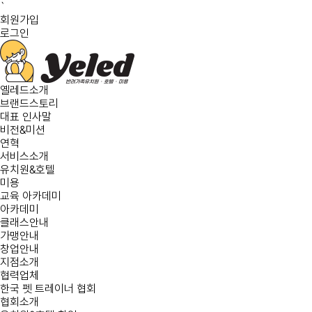
`
회원가입
로그인
옐레드소개
브랜드스토리
대표 인사말
비전&미션
연혁
서비스소개
유치원&호텔
미용
교육 아카데미
아카데미
클래스안내
가맹안내
창업안내
지점소개
협력업체
한국 펫 트레이너 협회
협회소개