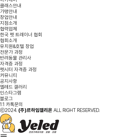
클래스안내
가맹안내
창업안내
지점소개
협력업체
한국 펫 트레이너 협회
협회소개
유치원&호텔 창업
전문가 과정
반려동물 관리사
자격증 과정
펫시터 자격증 과정
커뮤니티
공지사항
옐레드 갤러리
인스타그램
블로그
1:1 카톡문의
ⓒ2024.
(주)르하임겔리온
ALL RIGHT RESERVED.