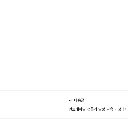
다음글
펫트레이닝 전문가 양성 교육 과정 1기